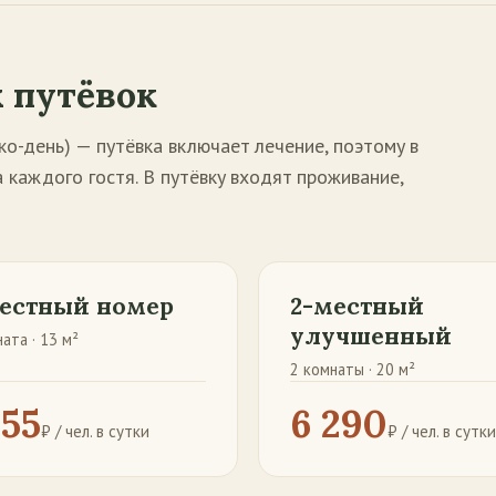
 путёвок
ко-день) — путёвка включает лечение, поэтому в
 каждого гостя. В путёвку входят проживание,
естный номер
2-местный
улучшенный
ата · 13 м²
2 комнаты · 20 м²
155
6 290
₽ / чел. в сутки
₽ / чел. в сутки