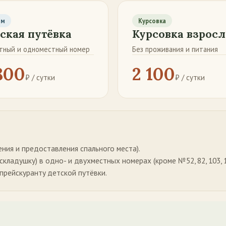
ям
Курсовка
ская путёвка
Курсовка взросл
тный и одноместный номер
Без проживания и питания
800
2 100
₽ / сутки
₽ / сутки
ения и предоставления спального места).
ладушку) в одно- и двухместных номерах (кроме №52, 82, 103, 104
прейскуранту детской путёвки.