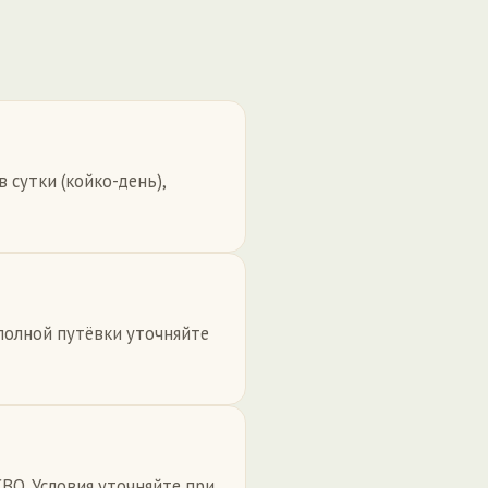
 сутки (койко-день),
 полной путёвки уточняйте
СВО. Условия уточняйте при